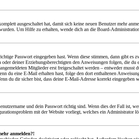
 komplett ausgeschaltet hat, damit sich keine neuen Benutzer mehr anm
 wurden. Um Hilfe zu erhalten, wende dich an die Board-Administratio
richtige Passwort eingegeben hast. Wenn diese stimmen, dann gibt es
ern oder deiner Erziehungsberechtigten den Anweisungen folgen, die du e
 angemeldeten Mitglieder erst freigeschaltet werden – entweder musst du
. Wenn du eine E-Mail erhalten hast, folge den dort enthaltenen Anweis
nn du dir sicher bist, dass deine E-Mail-Adresse korrekt eingegeben w
Benutzername und dein Passwort richtig sind. Wenn dies der Fall ist, w
igurationsproblem mit der Website vorliegt, welches ein Administrator l
t mehr anmelden?!