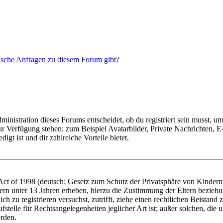
tische Anfragen zu diesem Forum gibt?
istration dieses Forums entscheidet, ob du registriert sein musst, um Be
zur Verfügung stehen: zum Beispiel Avatarbilder, Private Nachrichten, 
igt ist und dir zahlreiche Vorteile bietet.
t of 1998 (deutsch: Gesetz zum Schutz der Privatsphäre von Kindern i
ern unter 13 Jahren erheben, hierzu die Zustimmung der Eltern bezieh
dich zu registrieren versuchst, zutrifft, ziehe einen rechtlichen Beista
stelle für Rechtsangelegenheiten jeglicher Art ist; außer solchen, die
erden.