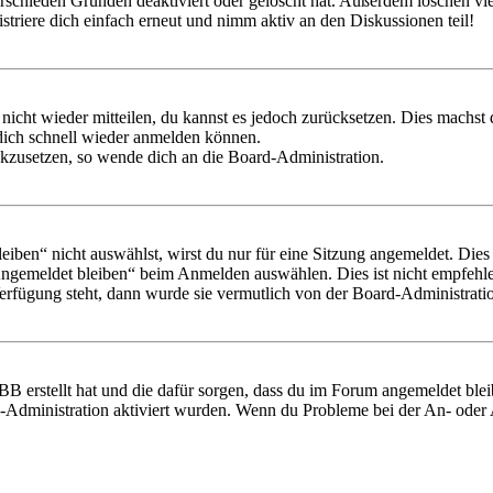
rschieden Gründen deaktiviert oder gelöscht hat. Außerdem löschen vie
triere dich einfach erneut und nimm aktiv an den Diskussionen teil!
 nicht wieder mitteilen, du kannst es jedoch zurücksetzen. Dies machs
 dich schnell wieder anmelden können.
ückzusetzen, so wende dich an die Board-Administration.
en“ nicht auswählst, wirst du nur für eine Sitzung angemeldet. Dies
Angemeldet bleiben“ beim Anmelden auswählen. Dies ist nicht empfehle
Verfügung steht, dann wurde sie vermutlich von der Board-Administratio
BB erstellt hat und die dafür sorgen, dass du im Forum angemeldet bl
rd-Administration aktiviert wurden. Wenn du Probleme bei der An- ode