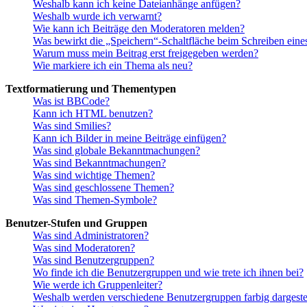
Weshalb kann ich keine Dateianhänge anfügen?
Weshalb wurde ich verwarnt?
Wie kann ich Beiträge den Moderatoren melden?
Was bewirkt die „Speichern“-Schaltfläche beim Schreiben eine
Warum muss mein Beitrag erst freigegeben werden?
Wie markiere ich ein Thema als neu?
Textformatierung und Thementypen
Was ist BBCode?
Kann ich HTML benutzen?
Was sind Smilies?
Kann ich Bilder in meine Beiträge einfügen?
Was sind globale Bekanntmachungen?
Was sind Bekanntmachungen?
Was sind wichtige Themen?
Was sind geschlossene Themen?
Was sind Themen-Symbole?
Benutzer-Stufen und Gruppen
Was sind Administratoren?
Was sind Moderatoren?
Was sind Benutzergruppen?
Wo finde ich die Benutzergruppen und wie trete ich ihnen bei?
Wie werde ich Gruppenleiter?
Weshalb werden verschiedene Benutzergruppen farbig dargestel