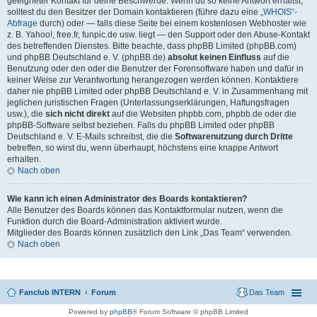
geeigneter Kontakt für deine Beschwerde. Wenn du so keine Antwort erhältst,
solltest du den Besitzer der Domain kontaktieren (führe dazu eine
„WHOIS“-
Abfrage
durch) oder — falls diese Seite bei einem kostenlosen Webhoster wie
z. B. Yahoo!, free.fr, funpic.de usw. liegt — den Support oder den Abuse-Kontakt
des betreffenden Dienstes. Bitte beachte, dass phpBB Limited (phpBB.com)
und phpBB Deutschland e. V. (phpBB.de)
absolut keinen Einfluss
auf die
Benutzung oder den oder die Benutzer der Forensoftware haben und dafür in
keiner Weise zur Verantwortung herangezogen werden können. Kontaktiere
daher nie phpBB Limited oder phpBB Deutschland e. V. in Zusammenhang mit
jeglichen juristischen Fragen (Unterlassungserklärungen, Haftungsfragen
usw.), die
sich nicht direkt
auf die Websiten phpbb.com, phpbb.de oder die
phpBB-Software selbst beziehen. Falls du phpBB Limited oder phpBB
Deutschland e. V. E-Mails schreibst, die die
Softwarenutzung durch Dritte
betreffen, so wirst du, wenn überhaupt, höchstens eine knappe Antwort
erhalten.
Nach oben
Wie kann ich einen Administrator des Boards kontaktieren?
Alle Benutzer des Boards können das Kontaktformular nutzen, wenn die
Funktion durch die Board-Administration aktiviert wurde.
Mitglieder des Boards können zusätzlich den Link „Das Team“ verwenden.
Nach oben
Fanclub INTERN
Forum
Das Team
Powered by
phpBB
® Forum Software © phpBB Limited