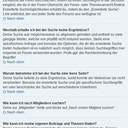
Du kannst die Foren durchsuchen, indem du einen Suchbegriff in die Suchbox
eingibst, die du in der Foren-Übersicht, der Foren- oder Themenansicht findest.
Erweiterte Suchmöglichkeiten erhältst du, indem du den „Erweiterte Suche“-
Link anklickst, der von jeder Seite des Forums aus verfügbar ist.
Nach oben
Weshalb erhalte ich bei der Suche keine Ergebnisse?
Deine Suche war möglicherweise zu allgemein gehalten und enthielt zu viele
gängige Wörter, welche von phpBB nicht indiziert werden. Stelle eine
spezifischere Anfrage und benutze die Optionen, die dir die erweiterte Suche
bietet. Außerdem ist es natürlich auch möglich, dass dein(e) Suchbegriff(e) hier
nirgends im Forum verwendet wurden. Prüfe ggf. die Rechtschreibung der
Begriffe!
Nach oben
Warum bekomme ich bei der Suche eine leere Seite?
Deine Suche lieferte zu viele Ergebnisse, somit konnte der Webserver sie nicht
verarbeiten. Benutze die erweiterte Suche und gib spezifischere Suchbegriffe
ein oder beschränke die Suche auf verschiedene Unterforen.
Nach oben
Wie kann ich nach Mitgliedern suchen?
Gehe zur „Mitglieder“-Seite und klicke auf „Nach einem Mitglied suchen“.
Nach oben
Wie kann ich meine eigenen Beiträge und Themen finden?