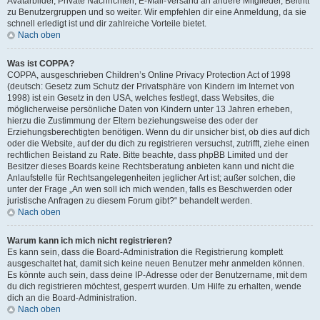
Avatarbilder, Private Nachrichten, E-Mail-Versand an andere Mitglieder, Beitritt
zu Benutzergruppen und so weiter. Wir empfehlen dir eine Anmeldung, da sie
schnell erledigt ist und dir zahlreiche Vorteile bietet.
Nach oben
Was ist COPPA?
COPPA, ausgeschrieben Children’s Online Privacy Protection Act of 1998
(deutsch: Gesetz zum Schutz der Privatsphäre von Kindern im Internet von
1998) ist ein Gesetz in den USA, welches festlegt, dass Websites, die
möglicherweise persönliche Daten von Kindern unter 13 Jahren erheben,
hierzu die Zustimmung der Eltern beziehungsweise des oder der
Erziehungsberechtigten benötigen. Wenn du dir unsicher bist, ob dies auf dich
oder die Website, auf der du dich zu registrieren versuchst, zutrifft, ziehe einen
rechtlichen Beistand zu Rate. Bitte beachte, dass phpBB Limited und der
Besitzer dieses Boards keine Rechtsberatung anbieten kann und nicht die
Anlaufstelle für Rechtsangelegenheiten jeglicher Art ist; außer solchen, die
unter der Frage „An wen soll ich mich wenden, falls es Beschwerden oder
juristische Anfragen zu diesem Forum gibt?“ behandelt werden.
Nach oben
Warum kann ich mich nicht registrieren?
Es kann sein, dass die Board-Administration die Registrierung komplett
ausgeschaltet hat, damit sich keine neuen Benutzer mehr anmelden können.
Es könnte auch sein, dass deine IP-Adresse oder der Benutzername, mit dem
du dich registrieren möchtest, gesperrt wurden. Um Hilfe zu erhalten, wende
dich an die Board-Administration.
Nach oben