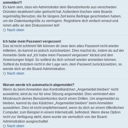
anmelden?!
Es kann sein, dass ein Administrator dein Benutzerkonto aus verschieden
Gründen deaktiviert oder gelöscht hat. Außerdem löschen viele Boards
regelmäßig Benutzer, die für längere Zeit keine Beiträge geschrieben haben,
um die Datenbankgröße zu verringern. Registriere dich einfach erneut und
nimm aktiv an den Diskussionen teil!
Nach oben
Ich habe mein Passwort vergessen!
Das ist nicht schlimm! Wir können dir zwar dein altes Passwort nicht wieder
mitteilen, du kannst es jedoch zurücksetzen. Dies machst du, indem du auf der
Anmelde-Seite auf „Ich habe mein Passwort vergessen“ klickst und den
Anweisungen folgst. So solltest du dich schnell wieder anmelden können.
Solltest du trotzdem nicht in der Lage sein, dein Passwort zurückzusetzen, so
wende dich an die Board-Administration.
Nach oben
Warum werde ich automatisch abgemeldet?
Wenn du beim Anmelden das Kontrollkästchen „Angemeldet bleiben“ nicht
auswählst, wirst du nur für eine Sitzung angemeldet. Dies verhindert den
Missbrauch deines Benutzerkontos durch einen Dritten. Um angemeldet zu
bleiben, kannst du das Kästchen „Angemeldet bleiben“ beim Anmelden
auswählen. Dies ist nicht empfehlenswert, wenn du dich an einem öffentlichen
Computer, zum Beispiel in einem Internetcafé, befindest. Wenn diese Option
nicht zur Verfügung steht, dann wurde sie vermutlich von der Board-
Administration ausgeschaltet.
Nach oben