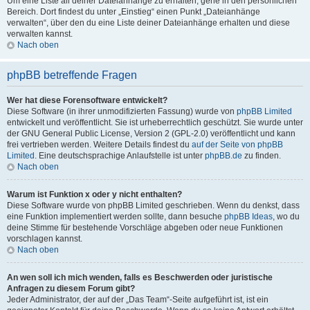
Um eine Liste all deiner Dateianhänge zu erhalten, gehe in den persönlichen
Bereich. Dort findest du unter „Einstieg“ einen Punkt „Dateianhänge
verwalten“, über den du eine Liste deiner Dateianhänge erhalten und diese
verwalten kannst.
Nach oben
phpBB betreffende Fragen
Wer hat diese Forensoftware entwickelt?
Diese Software (in ihrer unmodifizierten Fassung) wurde von
phpBB Limited
entwickelt und veröffentlicht. Sie ist urheberrechtlich geschützt. Sie wurde unter
der GNU General Public License, Version 2 (GPL-2.0) veröffentlicht und kann
frei vertrieben werden. Weitere Details findest du
auf der Seite von phpBB
Limited
. Eine deutschsprachige Anlaufstelle ist unter
phpBB.de
zu finden.
Nach oben
Warum ist Funktion x oder y nicht enthalten?
Diese Software wurde von phpBB Limited geschrieben. Wenn du denkst, dass
eine Funktion implementiert werden sollte, dann besuche
phpBB Ideas
, wo du
deine Stimme für bestehende Vorschläge abgeben oder neue Funktionen
vorschlagen kannst.
Nach oben
An wen soll ich mich wenden, falls es Beschwerden oder juristische
Anfragen zu diesem Forum gibt?
Jeder Administrator, der auf der „Das Team“-Seite aufgeführt ist, ist ein