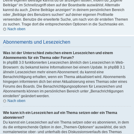
Deine eigenen Beiträge kannst du dir anzeigen lassen, indem du „Eigene
Beiträge“ im Schnellzugriff oben auf der Boardseite auswählst. Alternativ
kannst du auch „Deine Beiträge anzeigen“ in deinem persönlichen Bereich
oder „Beiträge des Benutzers suchen“ auf deiner eigenen Profilseite
verwenden. Benutze die erweiterte Suche, um nach von dir erstellen Themen
zu suchen. Trage dort die entsprechenden Optionen in die Suchmaske ein.
Nach oben
Abonnements und Lesezeichen
Was ist der Unterschied zwischen einem Lesezeichen und einem
Abonnements für ein Thema oder Forum?
In phpBB 3.0 funktionierten Lesezeichen ähnlich den Lesezeichen in Web-
Browsern: du bekamst keine Informationen bei einem Update. In phpBB 3.1
ähneln Lesezeichen mehr einem Abonnement: du kannst eine
Benachrichtigung erhalten, wenn ein Thema aktualisiert wird. Abonnements
hingegen informieren dich bei einer Aktualisierung eines Themas oder eines
Forums des Boards. Die Benachrichtigungsoptionen für Lesezeichen und
Abonnements können im persönlichen Bereich unter „Benachrichtigungen
einstellen“ geändert werden.
Nach oben
Wie kann ich ein Lesezeichen auf ein Thema setzen oder ein Thema
abonnieren?
Du kannst ein Lesezeichen auf ein Thema setzen oder es abonnieren, in dem
du die entsprechende Option in den „Themen-Optionen“ auswählst, die sich
normalerweise ober- und unterhalb des Diskussionsverlaufs des Themas