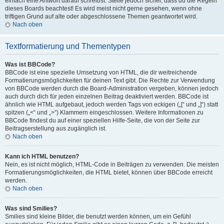
einfach eine Antwort darauf schreibst. Stelle jedoch sicher, dass du die Regeln
dieses Boards beachtest! Es wird meist nicht gerne gesehen, wenn ohne
triftigen Grund auf alte oder abgeschlossene Themen geantwortet wird.
Nach oben
Textformatierung und Thementypen
Was ist BBCode?
BBCode ist eine spezielle Umsetzung von HTML, die dir weitreichende
Formatierungsmöglichkeiten für deinen Text gibt. Die Rechte zur Verwendung
von BBCode werden durch die Board-Administration vergeben, können jedoch
auch durch dich für jeden einzelnen Beitrag deaktiviert werden. BBCode ist
ähnlich wie HTML aufgebaut, jedoch werden Tags von eckigen („[“ und „]“) statt
spitzen („<“ und „>“) Klammern eingeschlossen. Weitere Informationen zu
BBCode findest du auf einer speziellen Hilfe-Seite, die von der Seite zur
Beitragserstellung aus zugänglich ist.
Nach oben
Kann ich HTML benutzen?
Nein, es ist nicht möglich, HTML-Code in Beiträgen zu verwenden. Die meisten
Formatierungsmöglichkeiten, die HTML bietet, können über BBCode erreicht
werden.
Nach oben
Was sind Smilies?
Smilies sind kleine Bilder, die benutzt werden können, um ein Gefühl