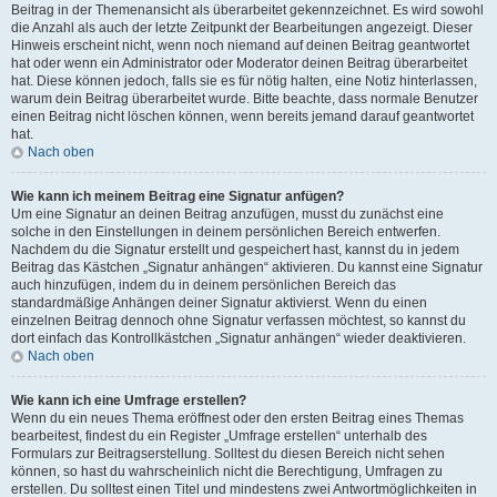
Beitrag in der Themenansicht als überarbeitet gekennzeichnet. Es wird sowohl
die Anzahl als auch der letzte Zeitpunkt der Bearbeitungen angezeigt. Dieser
Hinweis erscheint nicht, wenn noch niemand auf deinen Beitrag geantwortet
hat oder wenn ein Administrator oder Moderator deinen Beitrag überarbeitet
hat. Diese können jedoch, falls sie es für nötig halten, eine Notiz hinterlassen,
warum dein Beitrag überarbeitet wurde. Bitte beachte, dass normale Benutzer
einen Beitrag nicht löschen können, wenn bereits jemand darauf geantwortet
hat.
Nach oben
Wie kann ich meinem Beitrag eine Signatur anfügen?
Um eine Signatur an deinen Beitrag anzufügen, musst du zunächst eine
solche in den Einstellungen in deinem persönlichen Bereich entwerfen.
Nachdem du die Signatur erstellt und gespeichert hast, kannst du in jedem
Beitrag das Kästchen „Signatur anhängen“ aktivieren. Du kannst eine Signatur
auch hinzufügen, indem du in deinem persönlichen Bereich das
standardmäßige Anhängen deiner Signatur aktivierst. Wenn du einen
einzelnen Beitrag dennoch ohne Signatur verfassen möchtest, so kannst du
dort einfach das Kontrollkästchen „Signatur anhängen“ wieder deaktivieren.
Nach oben
Wie kann ich eine Umfrage erstellen?
Wenn du ein neues Thema eröffnest oder den ersten Beitrag eines Themas
bearbeitest, findest du ein Register „Umfrage erstellen“ unterhalb des
Formulars zur Beitragserstellung. Solltest du diesen Bereich nicht sehen
können, so hast du wahrscheinlich nicht die Berechtigung, Umfragen zu
erstellen. Du solltest einen Titel und mindestens zwei Antwortmöglichkeiten in