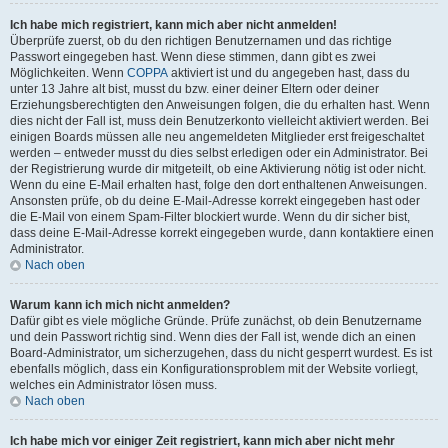
Ich habe mich registriert, kann mich aber nicht anmelden!
Überprüfe zuerst, ob du den richtigen Benutzernamen und das richtige
Passwort eingegeben hast. Wenn diese stimmen, dann gibt es zwei
Möglichkeiten. Wenn
COPPA
aktiviert ist und du angegeben hast, dass du
unter 13 Jahre alt bist, musst du bzw. einer deiner Eltern oder deiner
Erziehungsberechtigten den Anweisungen folgen, die du erhalten hast. Wenn
dies nicht der Fall ist, muss dein Benutzerkonto vielleicht aktiviert werden. Bei
einigen Boards müssen alle neu angemeldeten Mitglieder erst freigeschaltet
werden – entweder musst du dies selbst erledigen oder ein Administrator. Bei
der Registrierung wurde dir mitgeteilt, ob eine Aktivierung nötig ist oder nicht.
Wenn du eine E-Mail erhalten hast, folge den dort enthaltenen Anweisungen.
Ansonsten prüfe, ob du deine E-Mail-Adresse korrekt eingegeben hast oder
die E-Mail von einem Spam-Filter blockiert wurde. Wenn du dir sicher bist,
dass deine E-Mail-Adresse korrekt eingegeben wurde, dann kontaktiere einen
Administrator.
Nach oben
Warum kann ich mich nicht anmelden?
Dafür gibt es viele mögliche Gründe. Prüfe zunächst, ob dein Benutzername
und dein Passwort richtig sind. Wenn dies der Fall ist, wende dich an einen
Board-Administrator, um sicherzugehen, dass du nicht gesperrt wurdest. Es ist
ebenfalls möglich, dass ein Konfigurationsproblem mit der Website vorliegt,
welches ein Administrator lösen muss.
Nach oben
Ich habe mich vor einiger Zeit registriert, kann mich aber nicht mehr