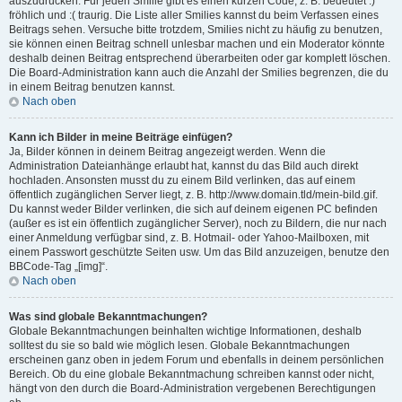
auszudrücken. Für jeden Smilie gibt es einen kurzen Code, z. B. bedeutet :)
fröhlich und :( traurig. Die Liste aller Smilies kannst du beim Verfassen eines
Beitrags sehen. Versuche bitte trotzdem, Smilies nicht zu häufig zu benutzen,
sie können einen Beitrag schnell unlesbar machen und ein Moderator könnte
deshalb deinen Beitrag entsprechend überarbeiten oder gar komplett löschen.
Die Board-Administration kann auch die Anzahl der Smilies begrenzen, die du
in einem Beitrag benutzen kannst.
Nach oben
Kann ich Bilder in meine Beiträge einfügen?
Ja, Bilder können in deinem Beitrag angezeigt werden. Wenn die
Administration Dateianhänge erlaubt hat, kannst du das Bild auch direkt
hochladen. Ansonsten musst du zu einem Bild verlinken, das auf einem
öffentlich zugänglichen Server liegt, z. B. http://www.domain.tld/mein-bild.gif.
Du kannst weder Bilder verlinken, die sich auf deinem eigenen PC befinden
(außer es ist ein öffentlich zugänglicher Server), noch zu Bildern, die nur nach
einer Anmeldung verfügbar sind, z. B. Hotmail- oder Yahoo-Mailboxen, mit
einem Passwort geschützte Seiten usw. Um das Bild anzuzeigen, benutze den
BBCode-Tag „[img]“.
Nach oben
Was sind globale Bekanntmachungen?
Globale Bekanntmachungen beinhalten wichtige Informationen, deshalb
solltest du sie so bald wie möglich lesen. Globale Bekanntmachungen
erscheinen ganz oben in jedem Forum und ebenfalls in deinem persönlichen
Bereich. Ob du eine globale Bekanntmachung schreiben kannst oder nicht,
hängt von den durch die Board-Administration vergebenen Berechtigungen