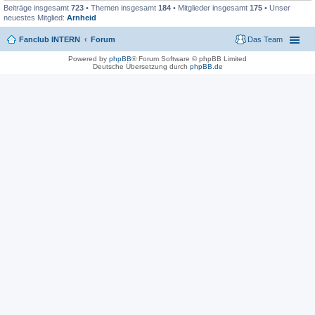
Beiträge insgesamt
723
• Themen insgesamt
184
• Mitglieder insgesamt
175
• Unser
neuestes Mitglied:
Arnheid
Fanclub INTERN
Forum
Das Team
Powered by
phpBB
® Forum Software © phpBB Limited
Deutsche Übersetzung durch
phpBB.de