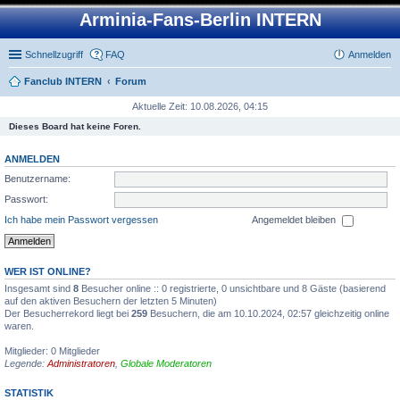
Arminia-Fans-Berlin INTERN
Schnellzugriff
FAQ
Anmelden
Fanclub INTERN
Forum
Aktuelle Zeit: 10.08.2026, 04:15
Dieses Board hat keine Foren.
ANMELDEN
Benutzername:
Passwort:
Ich habe mein Passwort vergessen
Angemeldet bleiben
WER IST ONLINE?
Insgesamt sind
8
Besucher online :: 0 registrierte, 0 unsichtbare und 8 Gäste (basierend
auf den aktiven Besuchern der letzten 5 Minuten)
Der Besucherrekord liegt bei
259
Besuchern, die am 10.10.2024, 02:57 gleichzeitig online
waren.
Mitglieder: 0 Mitglieder
Legende:
Administratoren
,
Globale Moderatoren
STATISTIK