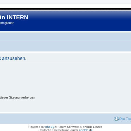
lin INTERN
mitglieder
s anzusehen.
ieser Sitzung verbergen
Das Te
Powered by
phpBB
® Forum Software © phpBB Limited
Deutsche Übersetzung durch
phpBB.de